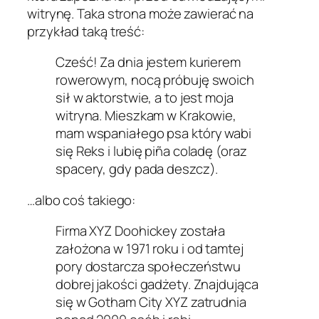
witrynę. Taka strona może zawierać na
przykład taką treść:
Cześć! Za dnia jestem kurierem
rowerowym, nocą próbuję swoich
sił w aktorstwie, a to jest moja
witryna. Mieszkam w Krakowie,
mam wspaniałego psa który wabi
się Reks i lubię piña coladę (oraz
spacery, gdy pada deszcz).
…albo coś takiego:
Firma XYZ Doohickey została
założona w 1971 roku i od tamtej
pory dostarcza społeczeństwu
dobrej jakości gadżety. Znajdująca
się w Gotham City XYZ zatrudnia