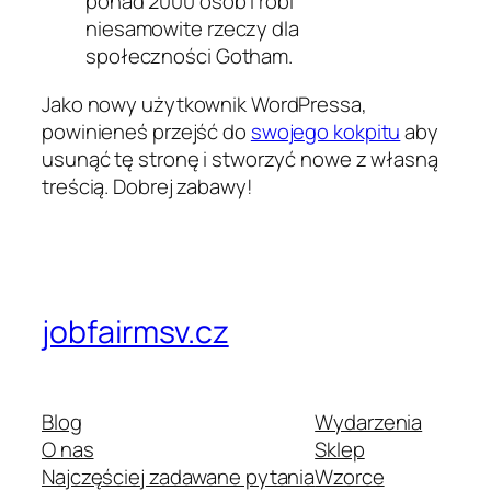
ponad 2000 osób i robi
niesamowite rzeczy dla
społeczności Gotham.
Jako nowy użytkownik WordPressa,
powinieneś przejść do
swojego kokpitu
aby
usunąć tę stronę i stworzyć nowe z własną
treścią. Dobrej zabawy!
jobfairmsv.cz
Blog
Wydarzenia
O nas
Sklep
Najczęściej zadawane pytania
Wzorce